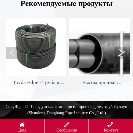
Рекомендуемые продукты


Труба Hdpe - Труба в
Высокопрочная
бухте
бестраншейная
ремонтная труба PE100-
RC
CopyRight © Шаньдунская компания по производству труб Дунхун
(Shandong Donghong Pipe Industry Co., Ltd.)



Дом
Сообщение
Контакт