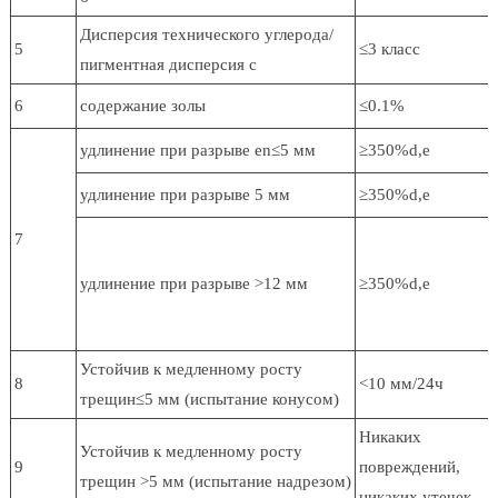
Дисперсия технического углерода/
5
≤3 класс
пигментная дисперсия c
6
содержание золы
≤0.1%
удлинение при разрыве en≤5 мм
≥350%d,e
удлинение при разрыве 5 мм
≥350%d,e
7
удлинение при разрыве >12 мм
≥350%d,e
Устойчив к медленному росту
8
<10 мм/24ч
трещин≤5 мм (испытание конусом)
Никаких
Устойчив к медленному росту
9
повреждений,
трещин >5 мм (испытание надрезом)
никаких утечек.