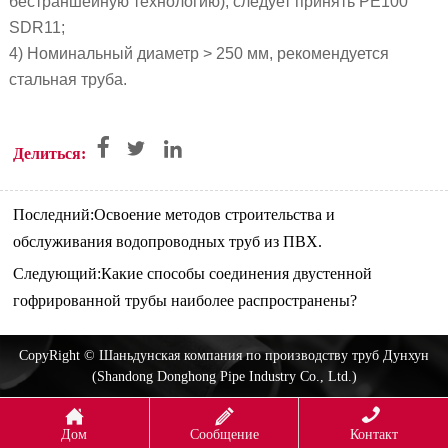
бестраншейную технологию), следует принять PE100
SDR11;
4) Номинальный диаметр > 250 мм, рекомендуется
стальная труба.



Делиться:
Последний:
Освоение методов строительства и
обслуживания водопроводных труб из ПВХ.
Следующий:
Какие способы соединения двустенной
гофрированной трубы наиболее распространены?
CopyRight © Шаньдунская компания по производству труб Дунхун
(Shandong Donghong Pipe Industry Co., Ltd.)



Дом
Сообщение
Контакт