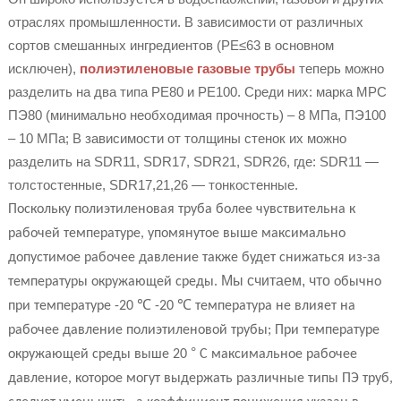
отраслях промышленности. В зависимости от различных
сортов смешанных ингредиентов (PE≤63 в основном
исключен),
полиэтиленовые газовые трубы
теперь можно
разделить на два типа PE80 и PE100. Среди них: марка МРС
ПЭ80 (минимально необходимая прочность) – 8 МПа, ПЭ100
– 10 МПа; В зависимости от толщины стенок их можно
разделить на SDR11, SDR17, SDR21, SDR26, где: SDR11 —
толстостенные, SDR17,21,26 — тонкостенные.
Поскольку полиэтиленовая труба более чувствительна к
рабочей температуре, упомянутое выше максимально
допустимое рабочее давление также будет снижаться из-за
Мы считаем, что
температуры окружающей среды.
обычно
℃
℃
при температуре -20
-20
температура не влияет на
рабочее давление полиэтиленовой трубы; При температуре
°
окружающей среды выше 20
С максимальное рабочее
давление, которое могут выдержать различные типы ПЭ труб,