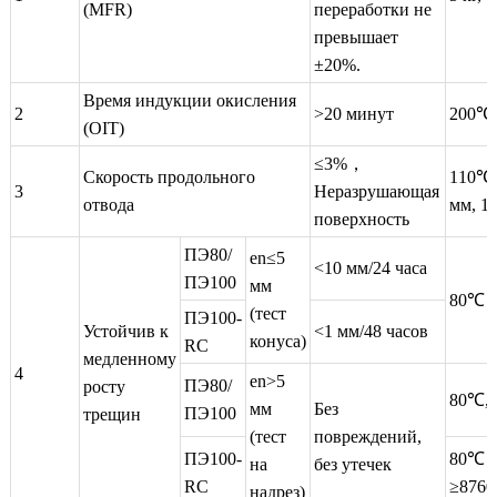
(MFR)
переработки не
превышает
±20%.
Время индукции окисления
2
>20 минут
200℃
(OIT)
≤3%，
Скорость продольного
110℃,
3
Неразрушающая
отвода
мм, 1 
поверхность
ПЭ80/
en≤5
<10 мм/24 часа
ПЭ100
мм
80℃
(тест
ПЭ100-
Устойчив к
<1 мм/48 часов
конуса)
RC
медленному
4
en>5
ПЭ80/
росту
80℃,≥
мм
Без
ПЭ100
трещин
(тест
повреждений,
ПЭ100-
80℃
на
без утечек
RC
≥8760
надрез)