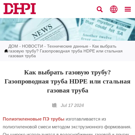



ДОМ
-
НОВОСТИ
-
Технические данные
-
Как выбрать

газовую трубу? Газопроводная труба HDPE или стальная
газовая труба
Как выбрать газовую трубу?
Газопроводная труба HDPE или стальная
газовая труба

Jul 17 2024
Полиэтиленовые ПЭ трубы
изготавливается из
полиэтиленовой смеси методом экструзионного формования.
Он широко используется в водоснабжении, газовой и других