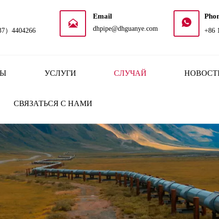
Email
Pho


dhpipe@dhguanye.com
37）4404266
+86 
ТЫ
УСЛУГИ
СЛУЧАЙ
НОВОСТ
СВЯЗАТЬСЯ С НАМИ