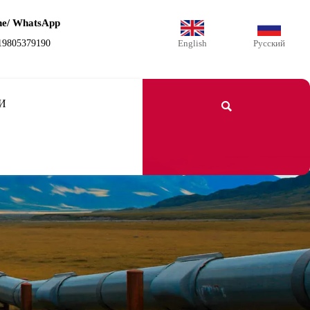
ne/ WhatsApp
19805379190
English
Русский
И
