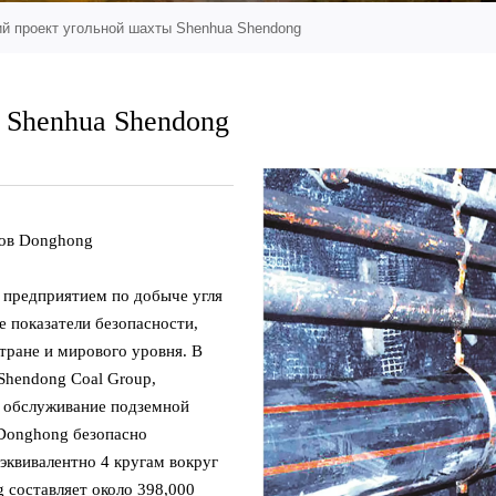
ий проект угольной шахты Shenhua Shendong
 Shenhua Shendong
дов Donghong
 предприятием по добыче угля
е показатели безопасности,
стране и мирового уровня. В
Shendong Coal Group,
ое обслуживание подземной
 Donghong безопасно
эквивалентно 4 кругам вокруг
 составляет около 398,000