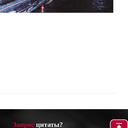
Запрос
цитаты?