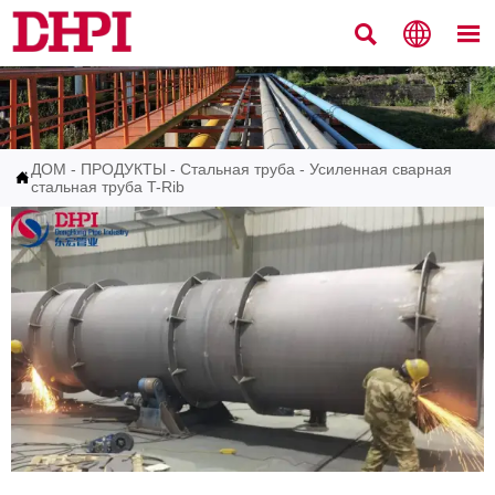



ДОМ
-
ПРОДУКТЫ
-
Стальная труба
-
Усиленная сварная

стальная труба T-Rib